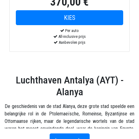
370,00 €
Per auto
All-inclusive prijs
Aanbevolen prijs
Luchthaven Antalya (AYT) -
Alanya
De geschiedenis van de stad Alanya, deze grote stad speelde een
belangrijke rol in de Ptolemaeïsche, Romeinse, Byzantijnse en
Ottomaanse rijken, maar de legendarische wortels van de stad
waren het meest opwindende deel, waar de koningin van Egypte,
die Cleopatra heette, toerde door de regio en ontmoette daar