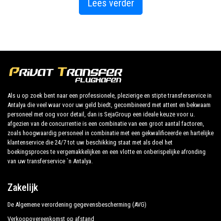
Lees verder
Antony, die haar probeerde over te halen om te trouwen, en haar
een stad Alanya aanbood als een extravagant huwelijksgeschenk.
Alanya is een regio met uitzicht op de Middellandse Zee, begrensd
door een kustlijn van grote schoonheid en zuiverheid aan drie
kanten, waardoor het geografisch gezien een schiereiland is.
Turkse historische bronnen zeggen dat Alanya eerst werd
Als u op zoek bent naar een professionele, plezierige en stipte transferservice in
bewoond door de Romeinen, daarna door de Byzantijnen, de
Antalya die veel waar voor uw geld biedt, gecombineerd met attent en bekwaam
Seltsjoeken en ten slotte door de Ottomanen. strategische
personeel met oog voor detail, dan is SejaGroup een ideale keuze voor u.
afgezien van de concurrentie is een combinatie van een groot aantal factoren,
geografische ligging en prachtige stranden.
zoals hoogwaardig personeel in combinatie met een gekwalificeerde en hartelijke
klantenservice die 24/7 tot uw beschikking staat met als doel het
Toerisme in Alanya en de mooiste toeristische plaatsen:
boekingsproces te vergemakkelijken en een vlotte en onberispelijke afronding
van uw transferservice `n Antalya.
Alanya stranden :
Zakelijk
Cleopatra Coast:
Het is een erg mooie kust. Het zand is
De Algemene verordening gegevensbescherming (AVG)
goudkleurig en het water is helderblauw. U kunt er komen door een
Verkoopovereenkomst op afstand
privéauto met chauffeur of privétransfer te boeken. U kunt ook in