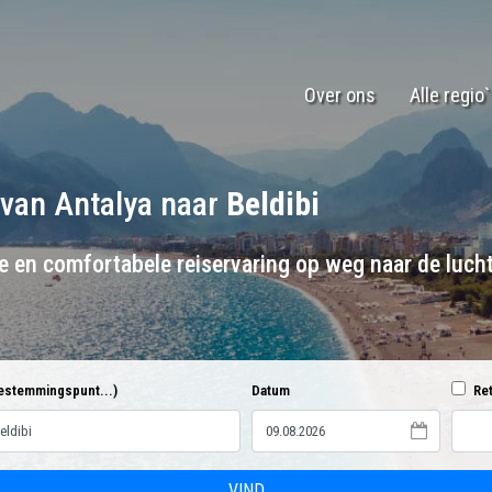
Over ons
Alle regio
 van Antalya naar
Beldibi
ge en comfortabele reiservaring op weg naar de luch
estemmingspunt...)
Datum
Ret
VIND