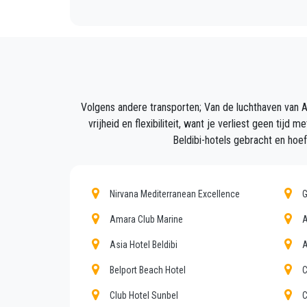
Uw ervaring met onze transferservice zal uits
met klasse wordt overgebracht en op een ple
Wij bieden onze klanten een professionele e
Beldibi.
Volgens andere transporten; Van de luchthaven van An
PrivateTransferAntalya is niet alleen een norm
vrijheid en flexibiliteit, want je verliest geen tij
Beldibi-hotels gebracht en hoef
Ontdek al onze diensten en tarieven. Waar wa
Boek nu uw privétransfer in Antalya en reis n
Nirvana Mediterranean Excellence
G
De uitgebreide ervaring van ons bedrijf gar
Amara Club Marine
A
economische voorwaarden. Onze klanten zijn o
Asia Hotel Beldibi
A
waardig is.
Belport Beach Hotel
C
Ons bedrijf heeft een uitstekende reputatie i
Club Hotel Sunbel
C