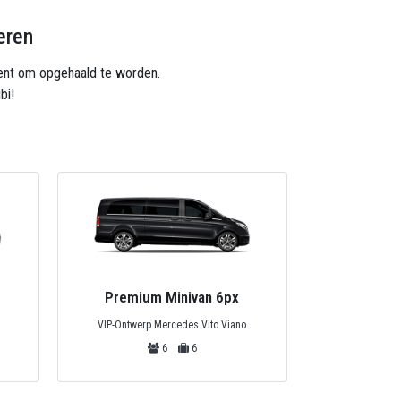
eren
 bent om opgehaald te worden.
bi!
Premium Minivan 6px
Priv
VIP-Ontwerp Mercedes Vito Viano
Mercedes Tou
6
6