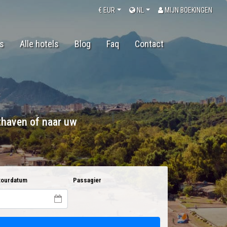
€
EUR
NL
MIJN BOEKINGEN
`s
Alle hotels
Blog
Faq
Contact
thaven of naar uw
ourdatum
Passagier