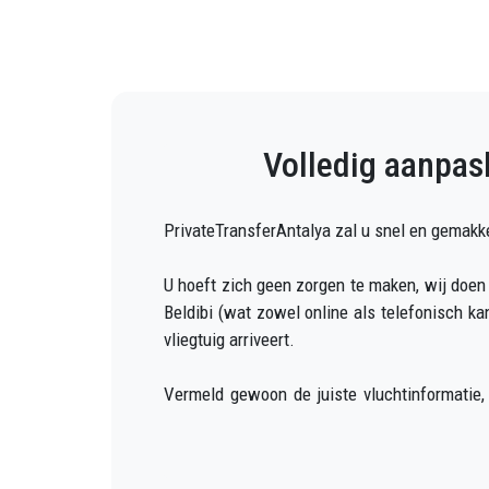
Volledig aanpasb
PrivateTransferAntalya zal u snel en gemakkel
U hoeft zich geen zorgen te maken, wij doen
Beldibi (wat zowel online als telefonisch 
vliegtuig arriveert.
Vermeld gewoon de juiste vluchtinformatie,
wanneer u uit het vliegtuig stapt, met de au
Beldibi.