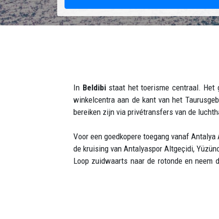
In
Beldibi
staat het toerisme centraal. Het
winkelcentra aan de kant van het Taurusgebe
bereiken zijn via privétransfers van de lucht
Voor een goedkopere toegang vanaf Antalya A
de kruising van Antalyaspor Altgeçidi, Yüzün
Loop zuidwaarts naar de rotonde en neem de
twee keer zo duur. De openbare bussen zijn
reisvoortgang te volgen.
Waar te gaan in Beldibi?