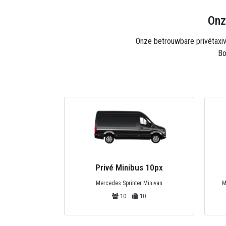
Onz
Onze betrouwbare privétaxivl
Bo
Privé Minibus 10px
Mercedes Sprinter Minivan
M
10
10