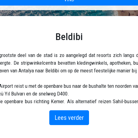
Beldibi
 grootste deel van de stad is zo aangelegd dat resorts zich langs
rgte. De stripwinkelcentra bevatten kledingwinkels, apotheken, bu
haven van Antalya naar Beldibi om op de meest feestelijke manier bij
irport reist u met de openbare bus naar de bushalte ten noorden va
cü Yıl Bulvarı en de snelweg D400.
 openbare bus richting Kemer. Als alternatief reizen Sahil-busse
 uitgerust met Google Maps en GPS op een monitor aan de voorkant
Lees verder