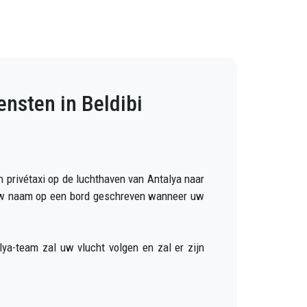
ensten in Beldibi
 privétaxi op de luchthaven van Antalya naar
t uw naam op een bord geschreven wanneer uw
ya-team zal uw vlucht volgen en zal er zijn
t uw bagage en brengt u naar uw bestemming in