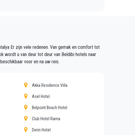
r zullen zorgen dat u op tijd wordt opgehaald,
ffeurs en comfortabele auto's naar overal in
ntalya Er zijn vele redenen. Van gemak en comfort tot
 van of naar Beldibi.
Ook wordt u van deur tot deur van Beldibi-hotels naar
 beschikbaar voor en na uw reis.
Akka Residence Villa
voor iedereen, dankzij onze vaste prijzen en
Asel Hotel
 met alle comfort en personeel dat hun beroep
Belpoint Beach Hotel
Club Hotel Rama
nsten en de jarenlange ervaring in het veld.
Derin Hotel