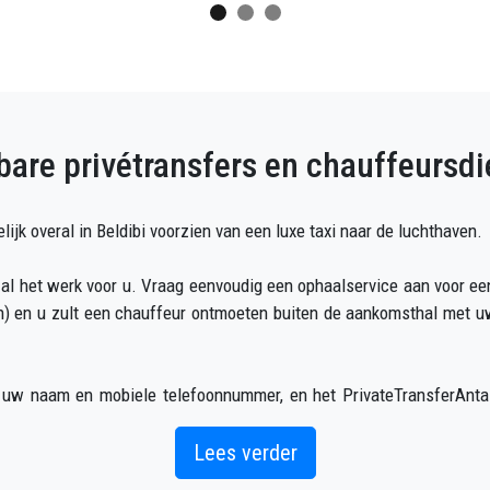
are privétransfers en chauffeursdi
ijk overal in Beldibi voorzien van een luxe taxi naar de luchthaven.
 al het werk voor u. Vraag eenvoudig een ophaalservice aan voor een
kan) en u zult een chauffeur ontmoeten buiten de aankomsthal me
 uw naam en mobiele telefoonnummer, en het PrivateTransferAntal
to klaar voor vertrek en een helpende hand klaar om u te helpen me
Lees verder