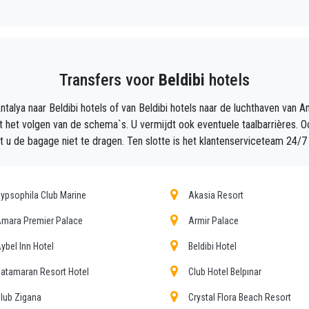
tekend zijn, aangezien ons team trotse professionals zijn die ervoo
zierige manier naar uw bestemming in Antalya naar Beldibi gaat.
n privé taxiservice, met een betaalbaar tarief, professionele chau
Transfers voor
Beldibi
hotels
talya naar Beldibi hotels of van Beldibi hotels naar de luchthaven van A
aal bedrijf, wij zijn het mooie alternatief voor het openbaar vervoer
d met het volgen van de schema`s. U vermijdt ook eventuele taalbarrières. 
t u de bagage niet te dragen. Ten slotte is het klantenserviceteam 24/7
cht je op ?
aar uw hotel in Beldibi!
ypsophila Club Marine
Akasia Resort
andeert al onze klanten de zekerheid van een professionele service 
mara Premier Palace
Armir Palace
nze topprioriteit en zullen profiteren van auto's die zijn uitgerust
ybel Inn Hotel
Beldibi Hotel
atamaran Resort Hotel
Club Hotel Belpınar
n de stad Antalya dankzij de professionaliteit van de aangeboden die
lub Zigana
Crystal Flora Beach Resort