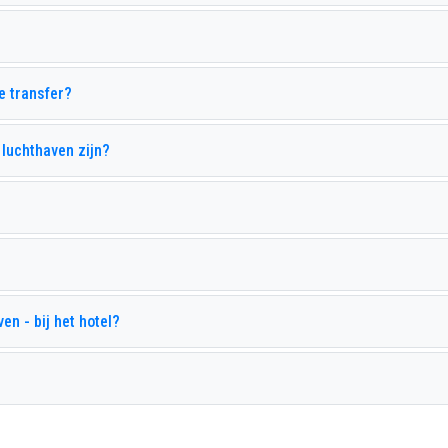
ellow Stars Hotel
Akka Hotels Antedon
un Sun Family Comfort Beach
Ng Phaselis Bay
vantgarde Comfort
Avantgarde Hotel Resort
de transfer?
arpathia Hotel
Club Boran Mare Beach
ame Residence Goynuk
Karmir Resort Spa
 luchthaven zijn?
erre La Mer Hotel
Larissa Vista Hotel
irage Park Resort
Monna Roza Garden Resort Ho
herwood Exclusive Kemer
Sherwood Greenwood Resort
iarosa Ghazal Resort
Ulusoy Kemer Holiday Club
en - bij het hotel?