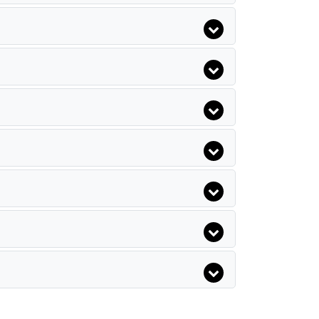
Baia Kemer Club
Queens Park Goynuk
Bamont Villas
Club Med Palmiye
Kilikya Palace
Arma Leo Hotels
tel
Belvista Hotel
Sehrazat Hotel
Woodline Hotel