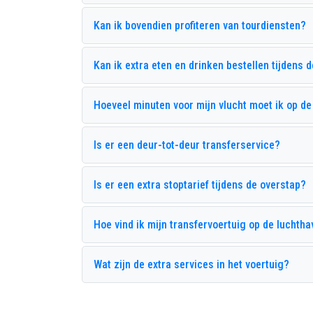
View Kemer Hotel
Y
Kan ik bovendien profiteren van tourdiensten?
Crystal Prestige Elite
F
Amara Luxury Resort
A
Kan ik extra eten en drinken bestellen tijdens 
Beydagi Konak Hotel
C
Eldar Resort Hotel
F
Hoeveel minuten voor mijn vlucht moet ik op de
Kimeros Park Holiday Village
P
Is er een deur-tot-deur transferservice?
Mirada Del Mar Hotel
M
Seven Seas Hotel Life
S
Is er een extra stoptarief tijdens de overstap?
Trans Atlantik Hotel
M
Hoe vind ik mijn transfervoertuig op de luchthav
The Lumos Deluxe Resort Spa
Wat zijn de extra services in het voertuig?