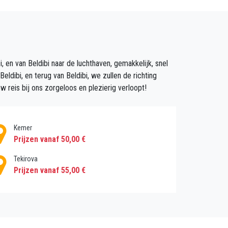
e buurt van de stad langs de D400. U kunt een
mfortabele rit, kunt u ervoor kiezen om met
, en van Beldibi naar de luchthaven, gemakkelijk, snel
 over op een Sahil-bus op weg naar Tekirova in
eldibi, en terug van Beldibi, we zullen de richting
 bereikt, maar het kan moeilijk zijn in het
reis bij ons zorgeloos en plezierig verloopt!
ling naar het Taurusgebergte langs de Göynük-
Kemer
n Way.
Prijzen vanaf 50,00 €
Tekirova
Prijzen vanaf 55,00 €
d is niet in goede staat, maar het amfitheater
otten die werden bewoond door mensen uit het