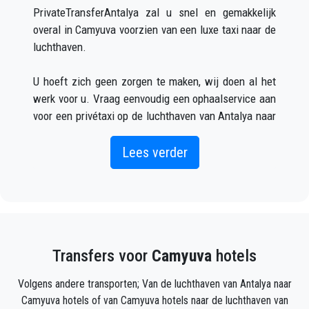
PrivateTransferAntalya zal u snel en gemakkelijk
overal in Camyuva voorzien van een luxe taxi naar de
luchthaven.
U hoeft zich geen zorgen te maken, wij doen al het
werk voor u. Vraag eenvoudig een ophaalservice aan
voor een privétaxi op de luchthaven van Antalya naar
Camyuva (wat zowel online als telefonisch kan) en u
zult een chauffeur ontmoeten buiten de aankomsthal
Lees verder
met uw naam op een bord geschreven wanneer uw
vliegtuig arriveert.
Vermeld gewoon de juiste vluchtinformatie, uw naam
en mobiele telefoonnummer, en het
Transfers voor
Camyuva
hotels
PrivateTransferAntalya-team zal uw vlucht volgen en
zal er zijn wanneer u uit het vliegtuig stapt, met de
Volgens andere transporten; Van de luchthaven van Antalya naar
auto klaar voor vertrek en een helpende hand klaar
Camyuva hotels of van Camyuva hotels naar de luchthaven van
om u te helpen met uw bagage en brengt u naar uw