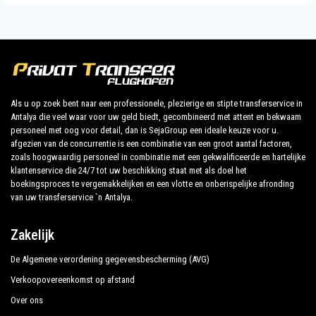
Ontdek al onze diensten en tarieven. Waar wacht je
Armas Labada
op ?
Asteria Hotel Fantasia
Boek nu uw privétransfer in Antalya en reis naar uw
Istanbul Beach Hotel
hotel in Camyuva!
Club Akman Beach Hotel
Als u op zoek bent naar een professionele, plezierige en stipte transferservice in
Antalya die veel waar voor uw geld biedt, gecombineerd met attent en bekwaam
Club Marco Polo
De uitgebreide ervaring van ons bedrijf garandeert al
personeel met oog voor detail, dan is SejaGroup een ideale keuze voor u.
onze klanten de zekerheid van een professionele
afgezien van de concurrentie is een combinatie van een groot aantal factoren,
Cristal Villalar
service voor iedereen, dankzij onze vaste prijzen en
zoals hoogwaardig personeel in combinatie met een gekwalificeerde en hartelijke
klantenservice die 24/7 tot uw beschikking staat met als doel het
Çamyuva Beach Hotel
economische voorwaarden. Onze klanten zijn onze
boekingsproces te vergemakkelijken en een vlotte en onberispelijke afronding
topprioriteit en zullen profiteren van auto's die zijn
van uw transferservice `n Antalya.
Camyuva Motel
uitgerust met alle comfort en personeel dat hun
Çamyuva Palma Rosa
beroep waardig is.
Zakelijk
Derus Hotel
De Algemene verordening gegevensbescherming (AVG)
Ons bedrijf heeft een uitstekende reputatie in de
Elit Life Otel
stad Antalya dankzij de professionaliteit van de
Verkoopovereenkomst op afstand
aangeboden diensten en de jarenlange ervaring in het
Over ons
Hotel Sinatra
veld.