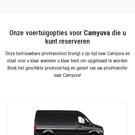
Camyuva Airport Transfers-diensten van de
luchthaven van Antalya naar Camyuva. De staat van
de voertuigen en de kwaliteit van de dienstverlening
zullen alle kosten terugbetalen die u aan een
Onze voertuigopties voor
Camyuva
die u
privéluchthaventransfer zult besteden.
kunt reserveren
Onze betrouwbare privétaxivloot brengt u op tijd naar Camyuva en
staat voor u klaar wanneer u klaar bent om opgehaald te worden.
Boek het geschikte privévoertuig en geniet van uw privétransfer
naar Camyuva!