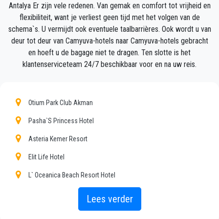
Antalya Er zijn vele redenen. Van gemak en comfort tot vrijheid en
bestemming in Camyuva.
flexibiliteit, want je verliest geen tijd met het volgen van de
schema`s. U vermijdt ook eventuele taalbarrières. Ook wordt u van
Uw ervaring met onze transferservice zal uitstekend
deur tot deur van Camyuva-hotels naar Camyuva-hotels gebracht
zijn, aangezien ons team trotse professionals zijn
en hoeft u de bagage niet te dragen. Ten slotte is het
die ervoor zullen zorgen dat u op tijd wordt
klantenserviceteam 24/7 beschikbaar voor en na uw reis.
opgehaald, met klasse wordt overgebracht en op een
plezierige manier naar uw bestemming in Antalya
naar Camyuva gaat.
Otium Park Club Akman
Wij bieden onze klanten een professionele en privé
Pasha`S Princess Hotel
taxiservice, met een betaalbaar tarief, professionele
Asteria Kemer Resort
chauffeurs en comfortabele auto's naar overal in
Camyuva.
Elit Life Hotel
L` Oceanica Beach Resort Hotel
PrivateTransferAntalya is niet alleen een normaal
bedrijf, wij zijn het mooie alternatief voor het
Ares City Çamyuva
Lees verder
openbaar vervoer van of naar Camyuva.
Armada Park Hotel