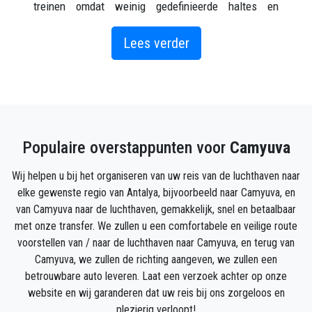
treinen omdat weinig gedefinieerde haltes en
stations voor de transporten om de passagiers op te
pikken en af ​​te zetten. Daarom zijn privéauto
Lees verder
Camyuva Airport Transfers de meest geschikte optie
om uw bestemming direct na het bereiken van de
luchthaven te bereiken. Daarom bieden we u een
tweerichtingstransferservice aan, wat betekent dat u
nu een transfer van en naar uw hotel in Camyuva of
Populaire overstappunten voor
Camyuva
luchthaven kunt boeken .
Wij helpen u bij het organiseren van uw reis van de luchthaven naar
Camyuva is een kleine stad in het district Kemer,
elke gewenste regio van Antalya, bijvoorbeeld naar Camyuva, en
provincie Antalya, Turkije, gelegen ten zuiden van de
van Camyuva naar de luchthaven, gemakkelijk, snel en betaalbaar
centrale stad Kemer.
met onze transfer. We zullen u een comfortabele en veilige route
Vroeger een dorp zonder gemeentelijk bestuur, werd
voorstellen van / naar de luchthaven naar Camyuva, en terug van
het onlangs samengevoegd met het naburige dorp
Camyuva, we zullen de richting aangeven, we zullen een
Kiris en de officiële naam voor de twee
betrouwbare auto leveren. Laat een verzoek achter op onze
agglomeraties, evenals de naam van de gevormde
website en wij garanderen dat uw reis bij ons zorgeloos en
gemeente, is Çamyuva. Hoewel er de afgelopen jaren
plezierig verloopt!