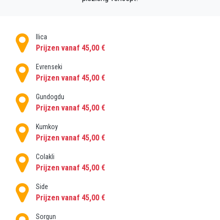
dan ook, voor vragen over taxitransfers vanuit
Denizyaka helpen onze ervaren medewerkers u graag
verder. Dus boek nu met vertrouwen een Denizyaka-
Ilica
transfer!
Prijzen vanaf 45,00 €
Kies uit een reeks voertuigcapaciteiten om
gemakkelijke transferkosten voor individuele
Evrenseki
Prijzen vanaf 45,00 €
passagiers of grotere groepen mogelijk te maken.
Als u op zoek bent naar een VIP / Executive-transfer,
Gundogdu
bieden we in de meeste steden luxe voertuigen aan
Prijzen vanaf 45,00 €
voor elke behoefte.
Kumkoy
Prijzen vanaf 45,00 €
Colakli
Prijzen vanaf 45,00 €
Side
Prijzen vanaf 45,00 €
Sorgun