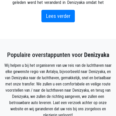
geleden werd het veranderd in Denizyaka omdat het
dicht bij de zee lag en in de vorm van een kraag. Het
is een van de meest gewortelde dorpen van de
Lees verder
provincie Antalya.
De economie van het dorp is gebaseerd op landbouw
en veeteelt. Er is ook toerisme. Er leven veel
zeekragen in Serik en Manavgat in Antalya.
Populaire overstappunten voor
Denizyaka
Hoe kom je in Denizkaya?
Onze ophaalservice in Denizyaka is gepersonaliseerd
Wij helpen u bij het organiseren van uw reis van de luchthaven naar
om aan uw eisen te voldoen, inclusief het exacte
elke gewenste regio van Antalya, bijvoorbeeld naar Denizyaka, en
bestemmingsadres zonder onderweg te stoppen en
van Denizyaka naar de luchthaven, gemakkelijk, snel en betaalbaar
de mogelijkheid om te kiezen tussen een breed
met onze transfer. We zullen u een comfortabele en veilige route
wagenpark. Transferkosten van Denizyaka waren
voorstellen van / naar de luchthaven naar Denizyaka, en terug van
nog nooit zo handig!
Denizyaka, we zullen de richting aangeven, we zullen een
Een transfer vanuit Denizyaka bij ons boeken is
betrouwbare auto leveren. Laat een verzoek achter op onze
eenvoudig en uw reservering kan veilig online worden
website en wij garanderen dat uw reis bij ons zorgeloos en
verzonden, zonder te hoeven bellen of e-mailen. Hoe
plezierig verloopt!