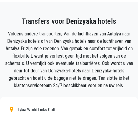
Vermeld gewoon de juiste vluchtinformatie, uw naam
en mobiele telefoonnummer, en het
Transfers voor
Denizyaka
hotels
PrivateTransferAntalya-team zal uw vlucht volgen en
zal er zijn wanneer u uit het vliegtuig stapt, met de
Volgens andere transporten; Van de luchthaven van Antalya naar
auto klaar voor vertrek en een helpende hand klaar
Denizyaka hotels of van Denizyaka hotels naar de luchthaven van
om u te helpen met uw bagage en brengt u naar uw
Antalya Er zijn vele redenen. Van gemak en comfort tot vrijheid en
bestemming in Denizyaka.
flexibiliteit, want je verliest geen tijd met het volgen van de
schema`s. U vermijdt ook eventuele taalbarrières. Ook wordt u van
Uw ervaring met onze transferservice zal uitstekend
deur tot deur van Denizyaka-hotels naar Denizyaka-hotels
zijn, aangezien ons team trotse professionals zijn
gebracht en hoeft u de bagage niet te dragen. Ten slotte is het
die ervoor zullen zorgen dat u op tijd wordt
klantenserviceteam 24/7 beschikbaar voor en na uw reis.
opgehaald, met klasse wordt overgebracht en op een
plezierige manier naar uw bestemming in Antalya
naar Denizyaka gaat.
Lykia World Links Golf
Wij bieden onze klanten een professionele en privé
taxiservice, met een betaalbaar tarief, professionele
chauffeurs en comfortabele auto's naar overal in