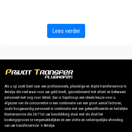
Denizyaka.
PrivateTransferAntalya is niet alleen een normaal
bedrijf, wij zijn het mooie alternatief voor het
Lees verder
openbaar vervoer van of naar Denizyaka.
Ontdek al onze diensten en tarieven. Waar wacht je
op ?
Boek nu uw privétransfer in Antalya en reis naar uw
hotel in Denizyaka!
Als u op zoek bent naar een professionele, plezierige en stipte transferservice in
Antalya die veel waar voor uw geld biedt, gecombineerd met attent en bekwaam
De uitgebreide ervaring van ons bedrijf garandeert al
personeel met oog voor detail, dan is SejaGroup een ideale keuze voor u.
onze klanten de zekerheid van een professionele
afgezien van de concurrentie is een combinatie van een groot aantal factoren,
service voor iedereen, dankzij onze vaste prijzen en
zoals hoogwaardig personeel in combinatie met een gekwalificeerde en hartelijke
klantenservice die 24/7 tot uw beschikking staat met als doel het
economische voorwaarden. Onze klanten zijn onze
boekingsproces te vergemakkelijken en een vlotte en onberispelijke afronding
topprioriteit en zullen profiteren van auto's die zijn
van uw transferservice `n Antalya.
uitgerust met alle comfort en personeel dat hun