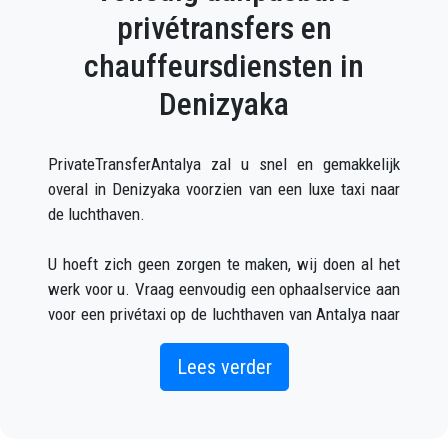
privétransfers en
chauffeursdiensten in
Denizyaka
PrivateTransferAntalya zal u snel en gemakkelijk
overal in Denizyaka voorzien van een luxe taxi naar
de luchthaven.
U hoeft zich geen zorgen te maken, wij doen al het
werk voor u. Vraag eenvoudig een ophaalservice aan
voor een privétaxi op de luchthaven van Antalya naar
Denizyaka (wat zowel online als telefonisch kan) en
u zult een chauffeur ontmoeten buiten de
Lees verder
aankomsthal met uw naam op een bord geschreven
wanneer uw vliegtuig arriveert.