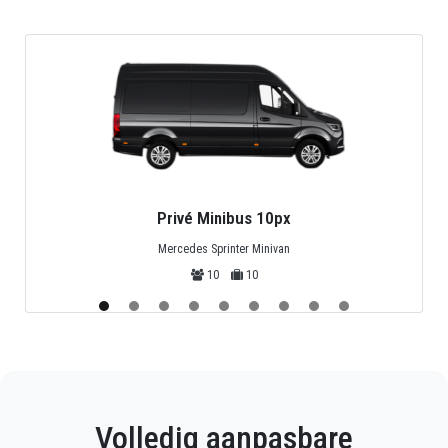
Privé Midibus 25px
Mercedes Sprinter, Isuzu of Turquoise
25
25
Volledig aanpasbare