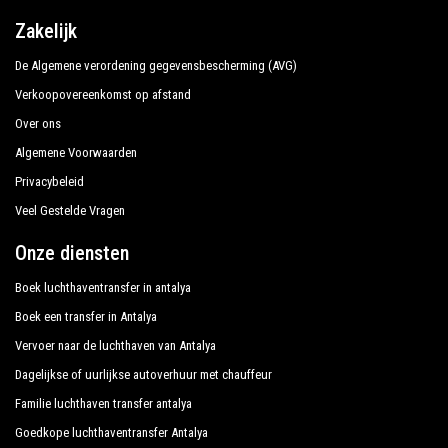
beroep waardig is.
Zakelijk
De Algemene verordening gegevensbescherming (AVG)
Ons bedrijf heeft een uitstekende reputatie in de
stad Antalya dankzij de professionaliteit van de
Verkoopovereenkomst op afstand
aangeboden diensten en de jarenlange ervaring in het
Over ons
veld.
Algemene Voorwaarden
Privacybeleid
Wij bieden maximaal comfort en ondersteuning aan
Veel Gestelde Vragen
de klant tijdens hun vakantie naar Denizyaka.
Onze diensten
Al onze chauffeurs spreken Engels en bieden onze
Boek luchthaventransfer in antalya
gasten de grootst mogelijke hartelijkheid en
Boek een transfer in Antalya
professionaliteit en worden elk jaar onderworpen aan
constante controles op geschiktheid van werk. Met
Vervoer naar de luchthaven van Antalya
inachtneming van wat de nationale wetgeving vereist
Dagelijkse of uurlijkse autoverhuur met chauffeur
met betrekking tot de openbare dienst van
Familie luchthaven transfer antalya
onafhankelijke vervoerslijnen, krijgen we veel
Goedkope luchthaventransfer Antalya
vertrouwen van degenen die een van de vele diensten