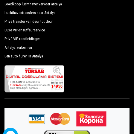
Goedkoop luchthavenvervoer antalya
boeken die we aanbieden.
Luchthaventransfers naar Antalya
Privéadressen in Denizyaka, Denizyaka-hotels,
Privé transfer van deur tot deur
Denizyaka-tours, het organiseren van evenementen
Luxe VIP-chauffeurservice
en elke andere plek die u wilt in of uit Denizyaka.
Privé VIP-rondleidingen
Antalya verkennen
Alle diensten kunnen worden aangepast aan de
Een auto huren in Antalya
wensen van de klant, de gekozen bestemming in
Denizyaka, het aantal passagiers en de hoeveelheid
bagage. U kunt rekenen op onze privé auto's met
chauffeur voor een efficiënter vervoer naar keuze,
zowel binnen
Denizyaka en uit.
Transfer van de luchthaven en havens van Antalya
naar Denizyaka, transfers van en naar Antalya hotels
in Denizyaka, Denizyaka transfers van deur tot deur,