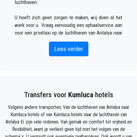
luchthaven.
U hoeft zich geen zorgen te maken, wij doen al het
werk voor u. Vraag eenvoudig een ophaalservice aan
voor een privétaxi op de luchthaven van Antalya naar
Kumluca (wat zowel online als telefonisch kan) en u
zult een chauffeur ontmoeten buiten de aankomsthal
Lees verder
met uw naam op een bord geschreven wanneer uw
vliegtuig arriveert.
Vermeld gewoon de juiste vluchtinformatie, uw naam
en mobiele telefoonnummer, en het
Transfers voor
Kumluca
hotels
PrivateTransferAntalya-team zal uw vlucht volgen en
zal er zijn wanneer u uit het vliegtuig stapt, met de
Volgens andere transporten; Van de luchthaven van Antalya naar
auto klaar voor vertrek en een helpende hand klaar
Kumluca hotels of van Kumluca hotels naar de luchthaven van
om u te helpen met uw bagage en brengt u naar uw
Antalya Er zijn vele redenen. Van gemak en comfort tot vrijheid en
bestemming in Kumluca.
flexibiliteit, want je verliest geen tijd met het volgen van de
schema`s. U vermijdt ook eventuele taalbarrières. Ook wordt u van