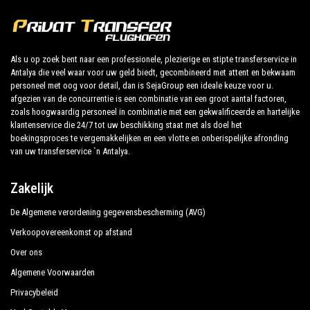
Boek nu uw privétransfer in Antalya en reis naar uw
hotel in Kumluca!
Als u op zoek bent naar een professionele, plezierige en stipte transferservice in
Antalya die veel waar voor uw geld biedt, gecombineerd met attent en bekwaam
De uitgebreide ervaring van ons bedrijf garandeert al
personeel met oog voor detail, dan is SejaGroup een ideale keuze voor u.
onze klanten de zekerheid van een professionele
afgezien van de concurrentie is een combinatie van een groot aantal factoren,
service voor iedereen, dankzij onze vaste prijzen en
zoals hoogwaardig personeel in combinatie met een gekwalificeerde en hartelijke
klantenservice die 24/7 tot uw beschikking staat met als doel het
economische voorwaarden. Onze klanten zijn onze
boekingsproces te vergemakkelijken en een vlotte en onberispelijke afronding
topprioriteit en zullen profiteren van auto's die zijn
van uw transferservice `n Antalya.
uitgerust met alle comfort en personeel dat hun
beroep waardig is.
Zakelijk
De Algemene verordening gegevensbescherming (AVG)
Ons bedrijf heeft een uitstekende reputatie in de
stad Antalya dankzij de professionaliteit van de
Verkoopovereenkomst op afstand
aangeboden diensten en de jarenlange ervaring in het
Over ons
veld.
Algemene Voorwaarden
Privacybeleid
Wij bieden maximaal comfort en ondersteuning aan