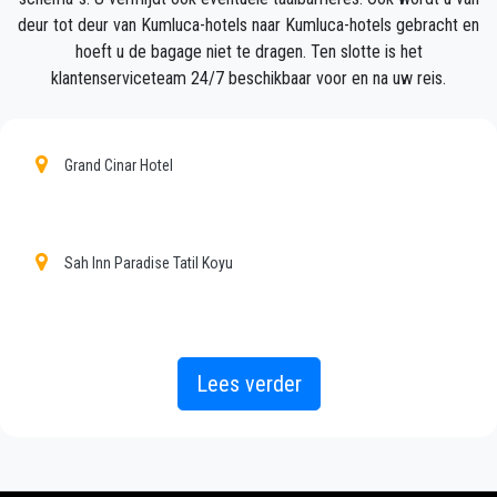
Uw ervaring met onze transferservice zal uitstekend
deur tot deur van Kumluca-hotels naar Kumluca-hotels gebracht en
zijn, aangezien ons team trotse professionals zijn
hoeft u de bagage niet te dragen. Ten slotte is het
die ervoor zullen zorgen dat u op tijd wordt
klantenserviceteam 24/7 beschikbaar voor en na uw reis.
opgehaald, met klasse wordt overgebracht en op een
plezierige manier naar uw bestemming in Antalya
naar Kumluca gaat.
Grand Cinar Hotel
Wij bieden onze klanten een professionele en privé
taxiservice, met een betaalbaar tarief, professionele
chauffeurs en comfortabele auto's naar overal in
Sah Inn Paradise Tatil Koyu
Kumluca.
PrivateTransferAntalya is niet alleen een normaal
bedrijf, wij zijn het mooie alternatief voor het
Lees verder
openbaar vervoer van of naar Kumluca.
Ontdek al onze diensten en tarieven. Waar wacht je
op ?