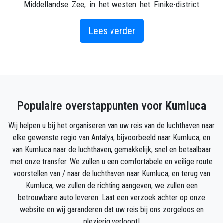
Middellandse Zee, in het westen het Finike-district
en in het westen en noordwesten het Elmalı-district.
Lees verder
De economie van de stad is grotendeels gebaseerd
op de landbouw. De bewoners van het binnenland
leven van de glastuinbouw. Een groot deel van de
groentebehoefte van Turkije wordt gedekt door de
teelt in de regio. Narinciye en Greenhouse worden
Populaire overstappunten voor
Kumluca
geteeld in de dorpen Beykonak, Cavuskoy en
Mavikent in het centrum van het district.
Wij helpen u bij het organiseren van uw reis van de luchthaven naar
elke gewenste regio van Antalya, bijvoorbeeld naar Kumluca, en
Hoe kom je in Kumluca?
van Kumluca naar de luchthaven, gemakkelijk, snel en betaalbaar
met onze transfer. We zullen u een comfortabele en veilige route
Er zijn directe busverbindingen van Ankara en
voorstellen van / naar de luchthaven naar Kumluca, en terug van
Istanbul naar Kumluca. Voor vervoer van Antalya
Kumluca, we zullen de richting aangeven, we zullen een
naar Kumluca kunt u Kumluca-Finike minibussen
betrouwbare auto leveren. Laat een verzoek achter op onze
nemen vanaf het busstation van Antalya, vervolgens
website en wij garanderen dat uw reis bij ons zorgeloos en
Kemer en vervolgens Ulupınar naar Kumluca.
plezierig verloopt!