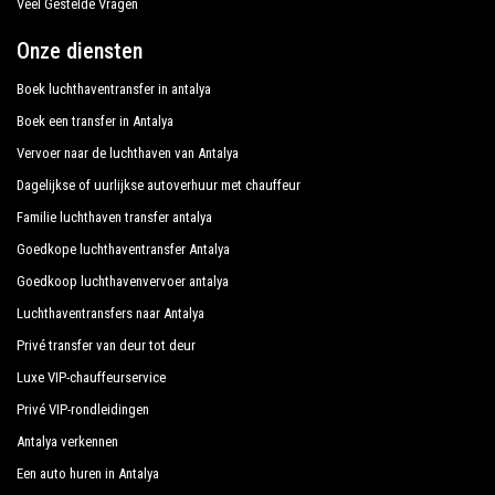
Veel Gestelde Vragen
de klant tijdens hun vakantie naar Kumluca.
Onze diensten
Al onze chauffeurs spreken Engels en bieden onze
Boek luchthaventransfer in antalya
gasten de grootst mogelijke hartelijkheid en
Boek een transfer in Antalya
professionaliteit en worden elk jaar onderworpen aan
constante controles op geschiktheid van werk. Met
Vervoer naar de luchthaven van Antalya
inachtneming van wat de nationale wetgeving vereist
Dagelijkse of uurlijkse autoverhuur met chauffeur
met betrekking tot de openbare dienst van
Familie luchthaven transfer antalya
onafhankelijke vervoerslijnen, krijgen we veel
Goedkope luchthaventransfer Antalya
vertrouwen van degenen die een van de vele diensten
Goedkoop luchthavenvervoer antalya
boeken die we aanbieden.
Luchthaventransfers naar Antalya
Privéadressen in Kumluca, Kumluca-hotels,
Privé transfer van deur tot deur
Kumluca-tours, het organiseren van evenementen en
Luxe VIP-chauffeurservice
elke andere plek die u wilt in of uit Kumluca.
Privé VIP-rondleidingen
Antalya verkennen
Alle diensten kunnen worden aangepast aan de
Een auto huren in Antalya
wensen van de klant, de gekozen bestemming in