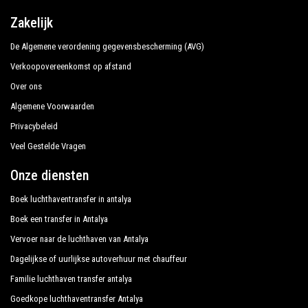
Zakelijk
Boek nu uw privétransfer in Antalya en reis naar uw
hotel in Marmaris!
De Algemene verordening gegevensbescherming (AVG)
Verkoopovereenkomst op afstand
De uitgebreide ervaring van ons bedrijf garandeert al
Over ons
onze klanten de zekerheid van een professionele
Algemene Voorwaarden
service voor iedereen, dankzij onze vaste prijzen en
Privacybeleid
economische voorwaarden. Onze klanten zijn onze
topprioriteit en zullen profiteren van auto's die zijn
Veel Gestelde Vragen
uitgerust met alle comfort en personeel dat hun
Onze diensten
beroep waardig is.
Boek luchthaventransfer in antalya
Ons bedrijf heeft een uitstekende reputatie in de
Boek een transfer in Antalya
stad Antalya dankzij de professionaliteit van de
Vervoer naar de luchthaven van Antalya
aangeboden diensten en de jarenlange ervaring in het
Dagelijkse of uurlijkse autoverhuur met chauffeur
veld.
Familie luchthaven transfer antalya
Wij bieden maximaal comfort en ondersteuning aan
Goedkope luchthaventransfer Antalya