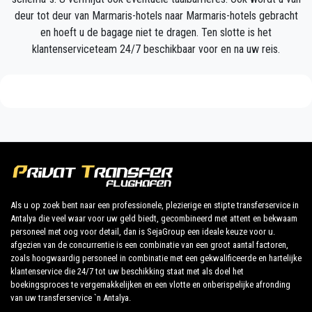
Uw ervaring met onze transferservice zal uitstekend
deur tot deur van Marmaris-hotels naar Marmaris-hotels gebracht
zijn, aangezien ons team trotse professionals zijn
en hoeft u de bagage niet te dragen. Ten slotte is het
die ervoor zullen zorgen dat u op tijd wordt
klantenserviceteam 24/7 beschikbaar voor en na uw reis.
opgehaald, met klasse wordt overgebracht en op een
plezierige manier naar uw bestemming in Antalya
naar Marmaris gaat.
Wij bieden onze klanten een professionele en privé
taxiservice, met een betaalbaar tarief, professionele
chauffeurs en comfortabele auto's naar overal in
Marmaris.
Als u op zoek bent naar een professionele, plezierige en stipte transferservice in
PrivateTransferAntalya is niet alleen een normaal
Antalya die veel waar voor uw geld biedt, gecombineerd met attent en bekwaam
bedrijf, wij zijn het mooie alternatief voor het
personeel met oog voor detail, dan is SejaGroup een ideale keuze voor u.
afgezien van de concurrentie is een combinatie van een groot aantal factoren,
openbaar vervoer van of naar Marmaris.
zoals hoogwaardig personeel in combinatie met een gekwalificeerde en hartelijke
klantenservice die 24/7 tot uw beschikking staat met als doel het
Ontdek al onze diensten en tarieven. Waar wacht je
boekingsproces te vergemakkelijken en een vlotte en onberispelijke afronding
van uw transferservice `n Antalya.
op ?