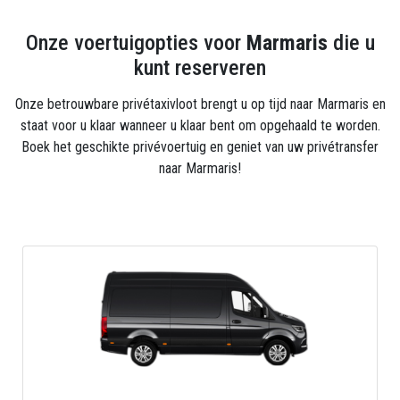
alleen in uitstekende staat is bewaard, maar nog
steeds dienst doet als locatie voor
Onze voertuigopties voor
Marmaris
die u
symfonieconcerten.
kunt reserveren
De Grand Bazaar is een gesloten markt waar
werkelijk alles wordt verkocht. Het omvat 4.000
Onze betrouwbare privétaxivloot brengt u op tijd naar Marmaris en
winkels, maar ook cafés, ateliers en werkplaatsen.
staat voor u klaar wanneer u klaar bent om opgehaald te worden.
De Nimara-grot is een grote grot op een paradijselijk
Boek het geschikte privévoertuig en geniet van uw privétransfer
eiland in de buurt van het resort, je moet er naartoe
naar Marmaris!
lopen, 400 m langs een pad dat langs de rotsen loopt.
Volgens de legende woonde de Griekse nimf Leto in
deze grot.
Sedir Island, dat de Gokova-baai siert. Hier kun je
heerlijk relaxen op het Cleopatra strand.
Icmeler Beach is een baai omringd door boshellingen
en pittoreske citrusboomgaarden. Het onderscheidt
zich door zeer helder water, schone lucht en
uitstekend zicht op zee.