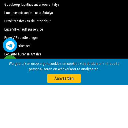
de klant tijdens hun vakantie naar Marmaris.
Goedkoop luchthavenvervoer antalya
Luchthaventransfers naar Antalya
Al onze chauffeurs spreken Engels en bieden onze
Privé transfer van deur tot deur
gasten de grootst mogelijke hartelijkheid en
Luxe VIP-chauffeurservice
professionaliteit en worden elk jaar onderworpen aan
Privé VIP-rondleidingen
constante controles op geschiktheid van werk. Met
Antalya verkennen
inachtneming van wat de nationale wetgeving vereist
met betrekking tot de openbare dienst van
Een auto huren in Antalya
onafhankelijke vervoerslijnen, krijgen we veel
We gebruiken onze eigen cookies en cookies van derden om inhoud te
vertrouwen van degenen die een van de vele diensten
personaliseren en webverkeer te analyseren.
boeken die we aanbieden.
Aanvaarden
Privéadressen in Marmaris, Marmaris-hotels,
Marmaris-tours, het organiseren van evenementen en
elke andere plek die u wilt in of uit Marmaris.
Alle diensten kunnen worden aangepast aan de
wensen van de klant, de gekozen bestemming in