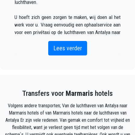
luchthaven.
parkeervakken die aan de overkant van de
hoofdterminal aan het uiteinde liggen.
U hoeft zich geen zorgen te maken, wij doen al het
werk voor u. Vraag eenvoudig een ophaalservice aan
voor een privétaxi op de luchthaven van Antalya naar
Marmaris (wat zowel online als telefonisch kan) en u
zult een chauffeur ontmoeten buiten de aankomsthal
Lees verder
met uw naam op een bord geschreven wanneer uw
vliegtuig arriveert.
Vermeld gewoon de juiste vluchtinformatie, uw naam
en mobiele telefoonnummer, en het
Transfers voor
Marmaris
hotels
PrivateTransferAntalya-team zal uw vlucht volgen en
zal er zijn wanneer u uit het vliegtuig stapt, met de
Volgens andere transporten; Van de luchthaven van Antalya naar
auto klaar voor vertrek en een helpende hand klaar
Marmaris hotels of van Marmaris hotels naar de luchthaven van
om u te helpen met uw bagage en brengt u naar uw
Antalya Er zijn vele redenen. Van gemak en comfort tot vrijheid en
bestemming in Marmaris.
flexibiliteit, want je verliest geen tijd met het volgen van de
schema`s. U vermijdt ook eventuele taalbarrières. Ook wordt u van