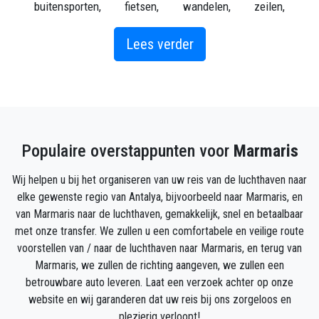
buitensporten, fietsen, wandelen, zeilen,
mountainbiken, paardrijden, klimmen, top klasse
restaurants, heerlijke lokale wijnen en mediterrane
Lees verder
zonneschijn.
Marmaris is niet alleen belangrijk in termen van
toeristische redenen, maar vanwege de ligging was
het een centrum dat door de geschiedenis heen veel
werd gewaardeerd. Dit betekent dat u de sporen van
Populaire overstappunten voor
Marmaris
veel historische gebeurtenissen en
beschavingsherinneringen in Marmaris kunt zien.
Wij helpen u bij het organiseren van uw reis van de luchthaven naar
Een van de meest geliefde kenmerken van Marmaris
elke gewenste regio van Antalya, bijvoorbeeld naar Marmaris, en
is het klimaat, omdat je er ongeveer 7 maanden per
van Marmaris naar de luchthaven, gemakkelijk, snel en betaalbaar
jaar comfortabel in de zee kunt zwemmen.
met onze transfer. We zullen u een comfortabele en veilige route
voorstellen van / naar de luchthaven naar Marmaris, en terug van
Dit is wat we in de eerste plaats aanbevelen om in
Marmaris, we zullen de richting aangeven, we zullen een
Marmaris te zien:
betrouwbare auto leveren. Laat een verzoek achter op onze
website en wij garanderen dat uw reis bij ons zorgeloos en
Stad dijk. Het is heerlijk om er op te wandelen,
plezierig verloopt!