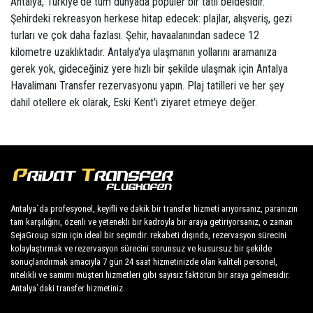
Antalya, Türkiye'de tüm dünyada popüler bir tatil beldesidir.
Şehirdeki rekreasyon herkese hitap edecek: plajlar, alışveriş, gezi
turları ve çok daha fazlası. Şehir, havaalanından sadece 12
kilometre uzaklıktadır. Antalya'ya ulaşmanın yollarını aramanıza
gerek yok, gideceğiniz yere hızlı bir şekilde ulaşmak için Antalya
Havalimanı Transfer rezervasyonu yapın. Plaj tatilleri ve her şey
dahil otellere ek olarak, Eski Kent'i ziyaret etmeye değer.
Antalya`da profesyonel, keyifli ve dakik bir transfer hizmeti arıyorsanız, paranızın
tam karşılığını, özenli ve yetenekli bir kadroyla bir araya getiriyorsanız, o zaman
SejaGroup sizin için ideal bir seçimdir. rekabeti dışında, rezervasyon sürecini
kolaylaştırmak ve rezervasyon sürecini sorunsuz ve kusursuz bir şekilde
sonuçlandırmak amacıyla 7 gün 24 saat hizmetinizde olan kaliteli personel,
nitelikli ve samimi müşteri hizmetleri gibi sayısız faktörün bir araya gelmesidir.
Antalya`daki transfer hizmetiniz.