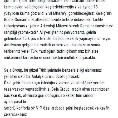
Şoförünüz, dar dolambaçlı sokakları, zarif Osmanlı döneminden
kalma evleri ve bahçeleri keşfedebileceğiniz ve ayrıca 13.
yüzyıldan kalma göz alıcı Yivli Minare'yi görebileceğiniz, Kaleiçi'nin
Roma-Osmanlı mahallesinde sizinle birlikte dolaşacak. Tarihle
ilgileniyorsanız, şehrin Arkeoloji Müzesi birçok Roma hazinesine ev
sahipliği yapmaktadır. Alışverişten hoşlanıyorsanız, şehrin
geleneksel Türk pazarlarından birinde pazarlık yapmayı unutmayın.
Antalya'nın gelişen bir mutfak ortamı var - turunuzdan sonra
rehberiniz yerel Türk mutfağının tadını çıkarmanız için size
mükemmel bir restoran önermekten mutluluk duyacaktır.
Seja Group, bu güzel Türk şehrinde benzersiz ilgi alanlarınızı
yansıtan özel bir Antalya turunu özelleştirecek.
Özel şehir turunuz için istediğiniz zaman ve istediğiniz yerden
rezervasyon yaptırabilirsiniz, Seja Group, araçla alma saatinizden
başlayarak, otelinize geri dönüşünüze kadar tüm süreci
ayarlayacaktır.
Şoförlü konforlu bir VIP özel arabada şehri keşfedecek ve keyfini
çıkaracaksınız.