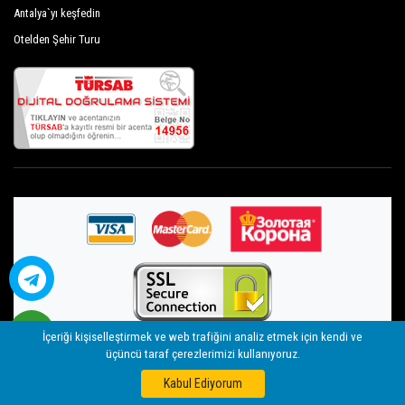
Antalya`yı keşfedin
Otelden Şehir Turu
İçeriği kişiselleştirmek ve web trafiğini analiz etmek için kendi ve
üçüncü taraf çerezlerimizi kullanıyoruz.
©
By Seja Group Travel (14956 Tursab)
| 2018 - 2026
Web
nolojik
Kabul Ediyorum