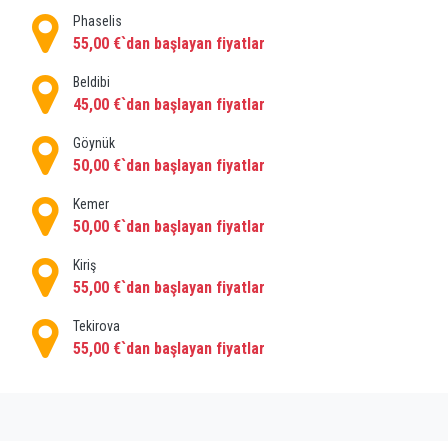
yer alan güzel ve huzurlu bir sahil tatil beldesidir.
Phaselis
Çam ormanları ve arka planda Beydağları ile
55,00 €`dan başlayan fiyatlar
muhteşem doğası, 3 km. güzel sahil şeridi, plajları ve
denizi, kaliteli otelleri ve apartmanları ile Çamyuva,
Beldibi
45,00 €`dan başlayan fiyatlar
aynı zamanda Kemer'in en popüler tatil beldelerinden
biridir. Çamyuva daha çok her şey dahil tatil köyleri
Göynük
ile popülerdir.
50,00 €`dan başlayan fiyatlar
Çamyuva'ya nasıl gidilir?
Kemer
50,00 €`dan başlayan fiyatlar
Çamyuva'ya hızlı ve stressiz bir şekilde ulaşmak için
özel taksiler diğer tüm toplu taşıma araçlarından
Kiriş
daha iyidir.
55,00 €`dan başlayan fiyatlar
PrivatetransferAntalya, Antalya havalimanından
Tekirova
Çamyuva'ya en iyi Çamyuva Havalimanı Transfer
55,00 €`dan başlayan fiyatlar
hizmetlerinden birini sunmaktadır. Araçların durumu
ve hizmet kalitesi, özel bir havalimanı transferine
harcayacağınız tüm masrafları karşılayacaktır.