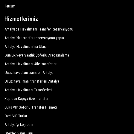
Kilikya Resort Çamyuva
Çamyuva , Çamyuva otelleri, Çamyuva turları , etkinlik
İletişim
Kompleks Demirkaya
organizasyonu ve Çamyuva dışında istediğiniz her
Hizmetlerimiz
yerde özel adresler.
Larissa İnn Hotel
Tüm hizmetler, müşteri gereksinimlerine, Çamyuva'da
Antalyada Havalimanı Transfer Rezervasyonu
Larissa Sultans Beach
seçilen varış noktasına, yolcu sayısına ve bagaj
Antalya`da transfer rezervasyonu yapın
miktarına göre özelleştirilebilir. Hem Çamyuva içinde
Las Palmeras Hotel
Antalya Havalimanı`na Ulaşım
hem de dışında, seçtiğiniz daha verimli bir ulaşım
Günlük veya Saatlik Şoförlü Araç Kiralama
Lucida Beach Hotel
için şoförlü özel araçlarımıza güvenebilirsiniz.
Antalya Havalimanı Aile transferleri
Moms Hotel
Ucuz havaalanı transferi Antalya
Antalya havalimanı ve limanlarından Çamyuva'ya
Naturland Aqua Resort
transfer, Çamyuva'daki Antalya otellerine çift yönlü
Ucuz havalimanı transferleri Antalya
transferler, Çamyuva kapıdan kapıya transferler,
Naturland Vacation Club İn Eco Park
Antalya Havalimanı Transferleri
Çamyuva'dan veya Çamyuva'ya alışveriş turları,
Kapıdan Kapıya özel transfer
Oranj Ranch Hotel
Çamyuva çevresindeki tarihi merkezde kişiye özel
Lüks VIP Şoförlü Transfer Hizmeti
turlar ve Çamyuva'da önemli turistik bölgelerde kişiye
Pine House Hotel
Özel VIP Turlar
özel turlar; tüm bunlar PrivateTransferAntalya'da hem
Rizzi Hotel
Antalya`yı keşfedin
tasarım hem de mekanik olarak kusursuz, en iyi
arabalardan oluşan bir araç filosuna sahip. Sedanlar,
Robinson Club Çamyuva
Otelden Şehir Turu