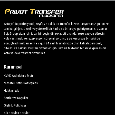
Asteria Hotel Fantasia
büyük önceliğimiz olup, her türlü konforla donatılmış
araçlardan ve mesleğine yakışır bir kadrodan
Istanbul Beach Hotel
faydalanacaktır.
Club Akman Beach Hotel
Antalya`da profesyonel, keyifli ve dakik bir transfer hizmeti arıyorsanız, paranızın
tam karşılığını, özenli ve yetenekli bir kadroyla bir araya getiriyorsanız, o zaman
Club Marco Polo
Şirketimiz, sunduğu hizmetlerin profesyonelliği ve bu
SejaGroup sizin için ideal bir seçimdir. rekabeti dışında, rezervasyon sürecini
alanda uzun yıllardır edindiği deneyim sayesinde
kolaylaştırmak ve rezervasyon sürecini sorunsuz ve kusursuz bir şekilde
Cristal Villalar
Antalya şehrinde mükemmel bir üne sahiptir.
sonuçlandırmak amacıyla 7 gün 24 saat hizmetinizde olan kaliteli personel,
nitelikli ve samimi müşteri hizmetleri gibi sayısız faktörün bir araya gelmesidir.
Çamyuva Beach Hotel
Antalya`daki transfer hizmetiniz.
Müşterimize Çamyuva tatillerinde maksimum konfor
Çamyuva Motel
ve destek sağlıyoruz.
Kurumsal
Çamyuva Palma Rosa
Tüm şoförlerimiz İngilizce konuşur ve misafirlerimize
en üst düzeyde samimiyet ve profesyonellik sunar ve
KVKK Aydınlatma Metni
Derus Hotel
her yıl istihdam uygunluğu için sürekli kontrollere tabi
Mesafeli Satış Sözleşmesi
Elit Life Otel
tutulur. Ulusal mevzuatın, bağımsız ulaşım hatlarının
Hakkımızda
kamu hizmetini düzenleyen gerekliliklerine saygı
Hotel Sinatra
Şartlar ve Koşullar
duyarak, sunduğumuz birçok hizmetten birine
Gizlilik Politikası
İlimyra Hotel
rezervasyon yaptıranlardan büyük güven duyuyoruz.
Sık Sorulan Sorular