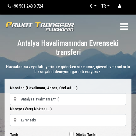
+90 501 240 0 724
€
TR
Antalya Havalimanından
Evrenseki
transferi
Havaalanına veya tatil yerinize giderken size ucuz, güvenli ve konforlu
bir seyahat deneyimi garanti ediyoruz.
Nereden (Havalimanı, Adres, Otel Adı...)
Nereye (Varış Noktası...)
Tarih
Dönüş Tarihi