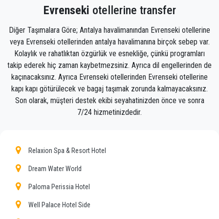
Evrenseki
otellerine transfer
eli size yardımcı olmaya hazır olacak. Evrenseki'da
sizi gideceğiniz yere götürecek bagaj
Diğer Taşımalara Göre; Antalya havalimanından Evrenseki otellerine
veya Evrenseki otellerinden antalya havalimanına birçok sebep var.
Ekibimiz, zamanında alınmanızı, sınıfla transfer
Kolaylık ve rahatlıktan özgürlük ve esnekliğe, çünkü programları
edilmenizi ve Antalya'daki varış noktanıza
takip ederek hiç zaman kaybetmezsiniz. Ayrıca dil engellerinden de
Evrenseki'ya keyifli bir şekilde ulaşmanızı sağlayacak
kaçınacaksınız. Ayrıca Evrenseki otellerinden Evrenseki otellerine
gururlu profesyoneller olduğundan, transfer
kapı kapı götürülecek ve bagaj taşımak zorunda kalmayacaksınız.
hizmetimizle olan deneyiminiz olağanüstü olacaktır.
Son olarak, müşteri destek ekibi seyahatinizden önce ve sonra
Müşterilerimize Evrenseki'da her yere uygun fiyat,
7/24 hizmetinizdedir.
profesyonel şoförler ve konforlu araçlarla
profesyonel ve özel taksi hizmeti sunuyoruz.
Relaxion Spa & Resort Hotel
PrivateTransferAntalya sadece normal bir şirket
değil, Evrenseki ile toplu taşıma araçlarına güzel bir
Dream Water World
alternatifiz.
Paloma Perissia Hotel
Tüm hizmetlerimizi ve fiyatlarımızı keşfedin. Ne
bekliyorsun ?
Well Palace Hotel Side
Antalya'daki özel transferiniz için şimdi rezervasyon