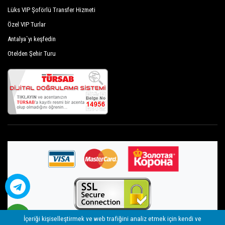
Lüks VIP Şoförlü Transfer Hizmeti
Victory Resort Hotel
Özel VIP Turlar
Von Resort Elite
Antalya`yı keşfedin
Von Resort Golden Beach
Otelden Şehir Turu
Von Resort Golden Coast
Yavuzhan Otel
Aqua Marin Beach Resort
Commodore Elite Suites Spa
The Sense Deluxe
Grand Şeker Hotel
Hotel Sultan Of Side
Orange Palace Side
İçeriği kişiselleştirmek ve web trafiğini analiz etmek için kendi ve
Palmiye Garden Hotel