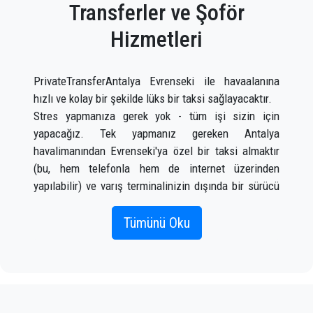
Transferler ve Şoför
Hizmetleri
PrivateTransferAntalya Evrenseki ile havaalanına
hızlı ve kolay bir şekilde lüks bir taksi sağlayacaktır.
Stres yapmanıza gerek yok - tüm işi sizin için
yapacağız. Tek yapmanız gereken Antalya
havalimanından Evrenseki'ya özel bir taksi almaktır
(bu, hem telefonla hem de internet üzerinden
yapılabilir) ve varış terminalinizin dışında bir sürücü
sizi karşıladığında bir tabelada adınız yazılı olarak
karşılayacaktır. uçak gelir.
Tümünü Oku
Doğru uçuş bilgilerini, adınızı ve cep telefonu
numaranızı eklemeniz yeterlidir;
PrivateTransferAntalya ekibi uçuşunuzu izleyecek ve
uçaktan indiğinizde, araç gitmeye hazır ve bir yardım