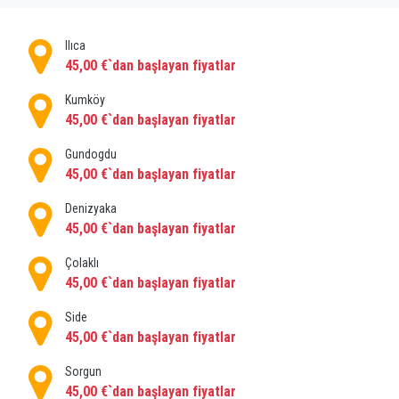
Evrensiki'ye nasıl gidilir?
Ilıca
Mümkün olduğunca erken yapacağınız Evrenseki
45,00 €`dan başlayan fiyatlar
transfer rezervasyonunuz ile seyahatinizi sorunsuz
hale getirebilirsiniz. Evrenseki transfer ile uçağınız
Kumköy
45,00 €`dan başlayan fiyatlar
havalimanına iner inmez özel aracınız sizi havalimanı
kapısında karşılayacaktır.
Gundogdu
Daha sonra özel şoförünüz, seyahatiniz için
45,00 €`dan başlayan fiyatlar
getirdiğiniz eşyalarla birlikte adres bulma derdi
olmadan sizi Evrenseki'de istediğiniz otel ve konuma
Denizyaka
45,00 €`dan başlayan fiyatlar
götürecektir.
Çolaklı
45,00 €`dan başlayan fiyatlar
Side
45,00 €`dan başlayan fiyatlar
Sorgun
45,00 €`dan başlayan fiyatlar