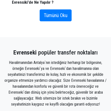
Evrensiki'de Ne Yapılır ?
Evrenseki'de yapılacak şeyleri istemeyeceksiniz.
Tümünü Oku
Müzeler ve butikler aramak için şehir merkezini
keşfedin… veya bir sonraki lezzetli yemeği. Fantazini
ne gıdıklıyor? Adını duyduğunuz restoranda beş çeşit
nefis bir akşam yemeği mi? Ya da belki de şehrin dört
bir yanına dağılmış kafelerden birinde sıcak kahvenizi
Evrenseki
popüler transfer noktaları
yudumlarken gazete okumayı tercih edersiniz.
Tiyatroda bir gösteriye katılın ya da sadece ana
Havalimanından Antalya`nın istediğiniz herhangi bir bölgesine,
caddede yürüyün, etrafta dolaşan insanları izleyin.
örneğin Evrenseki`ya ve Evrenseki`dan havalimanına olan
seyahatinizi transferimiz ile kolay, hızlı ve ekonomik bir şekilde
Yolculuğunuz için rezervasyon yaptığınızda
organize etmenize yardımcı olacağız. Size Evrenseki havaalanına /
Evrenseki'nin cazibe merkezlerinden asla uzakta
havaalanından konforlu ve güvenli bir rota önereceğiz ve
değilsiniz. İster şehrin gürültüsünü ister daha basit
Evrenseki`dan dönüş için yönü belirteceğiz, güvenilir bir araba
bir kaçamakla gelen sessiz yalnızlık olsun, başlamak
sağlayacağız. Web sitemize bir istek bırakın ve bizimle
için ihtiyacınız olan her şey burada.
seyahatinizin kaygısız ve keyifli olacağını garanti ediyoruz!