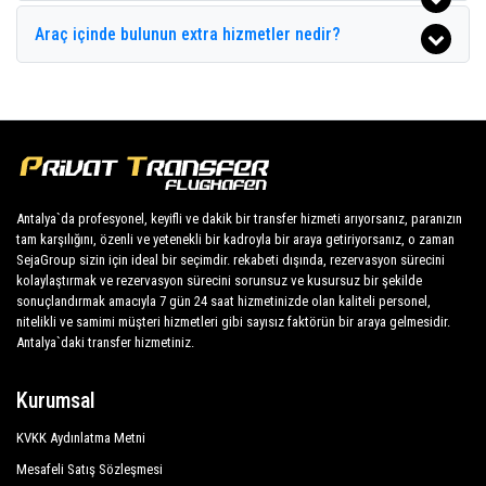
Glamour Resort Spa
transferler, Evrenseki kapıdan kapıya transferler,
Araç içinde bulunun extra hizmetler nedir?
Hane Sun Hotel
Evrenseki'dan veya Evrenseki'ya alışveriş turları,
Evrenseki çevresindeki tarihi merkezde kişiye özel
Jasmin Side Hotel
turlar ve Evrenseki'da önemli turistik bölgelerde
Kamelya Collection Fulya Hotel
kişiye özel turlar; tüm bunlar
PrivateTransferAntalya'da hem tasarım hem de
Kamelya Collection Aishen K Club
mekanik olarak kusursuz, en iyi arabalardan oluşan
Setnido Kamelya Collection Selin Hotel
bir araç filosuna sahip. Sedanlar, minivanlar ve
Antalya`da profesyonel, keyifli ve dakik bir transfer hizmeti arıyorsanız, paranızın
tam karşılığını, özenli ve yetenekli bir kadroyla bir araya getiriyorsanız, o zaman
minibüsler, 1 ila 54 kişilik gereksinimleri karşılar.
Mirage Hotel
SejaGroup sizin için ideal bir seçimdir. rekabeti dışında, rezervasyon sürecini
Düzenli olarak kontrol edilen ve muayene edilen
kolaylaştırmak ve rezervasyon sürecini sorunsuz ve kusursuz bir şekilde
Monachus Hotel Spa
araçlar, kontrol ve sanitasyon öncelikli olmak üzere
sonuçlandırmak amacıyla 7 gün 24 saat hizmetinizde olan kaliteli personel,
Novum Garden Hotel
nitelikli ve samimi müşteri hizmetleri gibi sayısız faktörün bir araya gelmesidir.
kendi periyodik değerlendirmelerimize tabi tutulur.
Antalya`daki transfer hizmetiniz.
Orfeus Park Hotel
Kurumsal
Orfeus Queen Hotel Spa
KVKK Aydınlatma Metni
Q Spa Resort
Mesafeli Satış Sözleşmesi
Royal Alhambra Palace