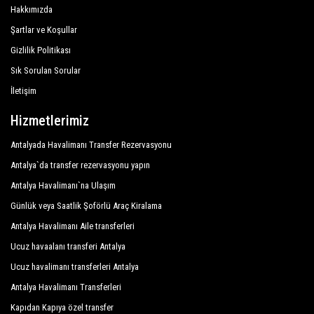
Hakkımızda
Royal Atlantis Beach Hotel
Şartlar ve Koşullar
Royal Atlantis Spa Resort
Gizlilik Politikası
Sık Sorulan Sorular
Side Crown Serenity
İletişim
Side Crown Sunshine
Hizmetlerimiz
Silver Hotel Side
Antalyada Havalimanı Transfer Rezervasyonu
Süral Garden Hotel
Antalya`da transfer rezervasyonu yapın
Süral Hotel
Antalya Havalimanı`na Ulaşım
Süral Resort Hotel
Günlük veya Saatlik Şoförlü Araç Kiralama
Antalya Havalimanı Aile transferleri
Süral Saray Hotel
Ucuz havaalanı transferi Antalya
Terrace Elite Resort Hotel
Ucuz havalimanı transferleri Antalya
The Kumul Deluxe Resort Spa
Antalya Havalimanı Transferleri
Kapıdan Kapıya özel transfer
Tui Magic Life Jacaranda