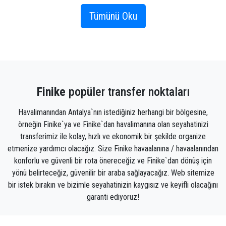
sanılmaktadır. Bölgenin başkenti olan Limyra,
tarımsal ürünlerinin ihracatının yapıldığı liman olarak
Tümünü Oku
biliniyordu.
Finike'de Nerelere Gidilir?
Elmalı-Finike
karayolunun ortasında bulunan Arif
Finike
popüler transfer noktaları
Köyü'ndeki ören yerine yapacağınız bir gezinti ile
yolculuğunuza başlayabilirsiniz. İlk yerleşimin tarihi
Havalimanından Antalya`nın istediğiniz herhangi bir bölgesine,
hakkında arkeolojik ve yazılı kaynaklarca desteklenen
örneğin Finike`ya ve Finike`dan havalimanına olan seyahatinizi
bir bilgi bulunmamaktadır. Arykanda adının filolojik
transferimiz ile kolay, hızlı ve ekonomik bir şekilde organize
açıdan yerli bir isim olması nedeniyle eski bir
etmenize yardımcı olacağız. Size Finike havaalanına / havaalanından
yerleşim yeri olarak bilinmektedir.
konforlu ve güvenli bir rota önereceğiz ve Finike`dan dönüş için
Finike'de araç kiralayabilir veya Finike'de şoförlü özel
yönü belirteceğiz, güvenilir bir araba sağlayacağız. Web sitemize
aracınızı rezerve ederek yolculuğunuza
bir istek bırakın ve bizimle seyahatinizin kaygısız ve keyifli olacağını
başlayabilirsiniz.
garanti ediyoruz!
Arykanda'nın en üst teraslarından birinde, koşu