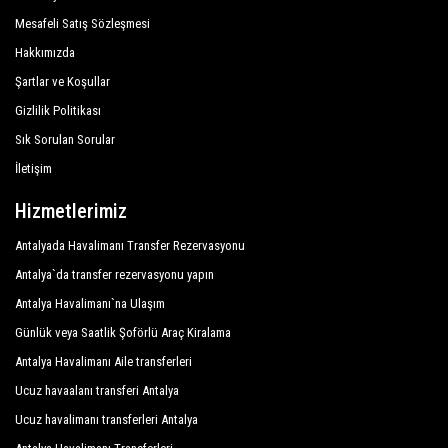
faydalanacaktır.
Mesafeli Satış Sözleşmesi
Hakkımızda
Şirketimiz, sunduğu hizmetlerin profesyonelliği ve bu
alanda uzun yıllardır edindiği deneyim sayesinde
Şartlar ve Koşullar
Antalya şehrinde mükemmel bir üne sahiptir.
Gizlilik Politikası
Sık Sorulan Sorular
Müşterimize Finike tatillerinde maksimum konfor ve
İletişim
destek sağlıyoruz.
Tüm şoförlerimiz İngilizce konuşur ve misafirlerimize
Hizmetlerimiz
en üst düzeyde samimiyet ve profesyonellik sunar ve
Antalyada Havalimanı Transfer Rezervasyonu
her yıl istihdam uygunluğu için sürekli kontrollere tabi
Antalya`da transfer rezervasyonu yapın
tutulur. Ulusal mevzuatın, bağımsız ulaşım hatlarının
Antalya Havalimanı`na Ulaşım
kamu hizmetini düzenleyen gerekliliklerine saygı
duyarak, sunduğumuz birçok hizmetten birine
Günlük veya Saatlik Şoförlü Araç Kiralama
rezervasyon yaptıranlardan büyük güven duyuyoruz.
Antalya Havalimanı Aile transferleri
Ucuz havaalanı transferi Antalya
Finike , Finike otelleri, Finike turları , etkinlik
Ucuz havalimanı transferleri Antalya
organizasyonu ve Finike dışında istediğiniz her yerde