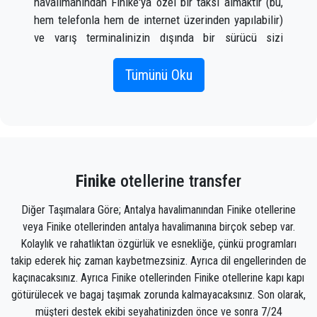
havalimanından Finike'ya özel bir taksi almaktır (bu,
hem telefonla hem de internet üzerinden yapılabilir)
ve varış terminalinizin dışında bir sürücü sizi
karşıladığında bir tabelada adınız yazılı olarak
karşılayacaktır. uçak gelir.
Tümünü Oku
Doğru uçuş bilgilerini, adınızı ve cep telefonu
numaranızı eklemeniz yeterlidir;
PrivateTransferAntalya ekibi uçuşunuzu izleyecek ve
uçaktan indiğinizde, araç gitmeye hazır ve bir yardım
Finike
otellerine transfer
eli size yardımcı olmaya hazır olacak. Finike'da sizi
gideceğiniz yere götürecek bagaj
Diğer Taşımalara Göre; Antalya havalimanından Finike otellerine
veya Finike otellerinden antalya havalimanına birçok sebep var.
Ekibimiz, zamanında alınmanızı, sınıfla transfer
Kolaylık ve rahatlıktan özgürlük ve esnekliğe, çünkü programları
edilmenizi ve Antalya'daki varış noktanıza Finike'ya
takip ederek hiç zaman kaybetmezsiniz. Ayrıca dil engellerinden de
keyifli bir şekilde ulaşmanızı sağlayacak gururlu
kaçınacaksınız. Ayrıca Finike otellerinden Finike otellerine kapı kapı
profesyoneller olduğundan, transfer hizmetimizle
götürülecek ve bagaj taşımak zorunda kalmayacaksınız. Son olarak,
olan deneyiminiz olağanüstü olacaktır.
müşteri destek ekibi seyahatinizden önce ve sonra 7/24