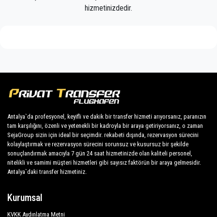
Müşterilerimize Finike'da her yere uygun fiyat,
hizmetinizdedir.
profesyonel şoförler ve konforlu araçlarla
profesyonel ve özel taksi hizmeti sunuyoruz.
PrivateTransferAntalya sadece normal bir şirket
değil, Finike ile toplu taşıma araçlarına güzel bir
alternatifiz.
Tüm hizmetlerimizi ve fiyatlarımızı keşfedin. Ne
bekliyorsun ?
Antalya'daki özel transferiniz için şimdi rezervasyon
Antalya`da profesyonel, keyifli ve dakik bir transfer hizmeti arıyorsanız, paranızın
yapın ve Finike'daki otelinize seyahat edin!
tam karşılığını, özenli ve yetenekli bir kadroyla bir araya getiriyorsanız, o zaman
SejaGroup sizin için ideal bir seçimdir. rekabeti dışında, rezervasyon sürecini
kolaylaştırmak ve rezervasyon sürecini sorunsuz ve kusursuz bir şekilde
Şirketimizin engin tecrübesi, sabit fiyatlarımız ve
sonuçlandırmak amacıyla 7 gün 24 saat hizmetinizde olan kaliteli personel,
ekonomik koşullarımız sayesinde tüm
nitelikli ve samimi müşteri hizmetleri gibi sayısız faktörün bir araya gelmesidir.
müşterilerimize herkes için profesyonel hizmet
Antalya`daki transfer hizmetiniz.
güvencesini garanti etmektedir. Müşterilerimiz en
büyük önceliğimiz olup, her türlü konforla donatılmış
Kurumsal
araçlardan ve mesleğine yakışır bir kadrodan
KVKK Aydınlatma Metni