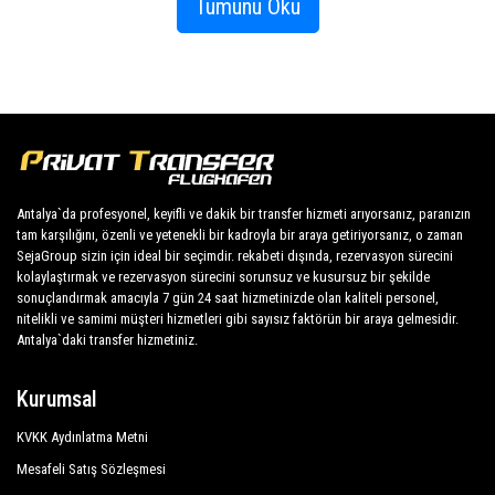
Tümünü Oku
ilçelerinden biri haline gelmiştir. Çavuşköy olarak da bilinen bu
bölgenin plajı da ünlüdür. 2 km'lik bir koy uzunluğuna sahip olan
Adrasan, Antalya merkeze 95 km uzaklıktadır. 1996 yılında ilçe olan
Adrasan'a en yakın ilçe olan Kemer üzerinden ulaşabilirsiniz.
Antalya'nın Kumluca ilçesine bağlı olan Adrasan'da deniz ve maviyi
bir arada yaşarken narenciye bahçeleri, portakal ağaçları, yemyeşil
ormanlar ve koylarda eşsiz bir zaman geçirebilirsiniz. Tatil
sezonunun uzun süre devam ettiği bu beldede, suyun berraklığı
Antalya`da profesyonel, keyifli ve dakik bir transfer hizmeti arıyorsanız, paranızın
sayesinde yaklaşık 30 metre su altı görüş mesafesi bulunuyor. Uzun
tam karşılığını, özenli ve yetenekli bir kadroyla bir araya getiriyorsanız, o zaman
bir sahili andıran bu kasabanın hemen karşısında Musa Dağı var.
SejaGroup sizin için ideal bir seçimdir. rekabeti dışında, rezervasyon sürecini
kolaylaştırmak ve rezervasyon sürecini sorunsuz ve kusursuz bir şekilde
Koyun ilk bölümünde Markiz Tepesi bulunmaktadır. Adrasan'ın iki
sonuçlandırmak amacıyla 7 gün 24 saat hizmetinizde olan kaliteli personel,
yanından yükselen ormanlar aslında bu bölgenin konumunu daha da
nitelikli ve samimi müşteri hizmetleri gibi sayısız faktörün bir araya gelmesidir.
ilginç kılıyor. Yürüyüş yaparken tarihi güzellikleri keşfetmek
Antalya`daki transfer hizmetiniz.
isteyenler Myra, Xantos, Çıralı, Demre, Kaş ve Phaselis'i ziyaret
edebilirler.
Kurumsal
KVKK Aydınlatma Metni
Kumluca'ya 4 km uzaklıkta bulunan Adrasan, aslında Akdeniz'in saklı
cenneti olarak tanımlanıyor. Dinlenmek için en iyi konuma sahip olan
Mesafeli Satış Sözleşmesi
bu beldenin adının Luvi kökenli olduğu söylenmektedir. Yani tarihte