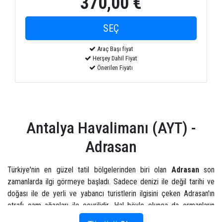
370,00 €
Araç Başı fiyat
Herşey Dahil Fiyat
Önerilen Fiyatı
Antalya Havalimanı (AYT) -
Adrasan
Türkiye'nin en güzel tatil bölgelerinden biri olan
Adrasan
son
zamanlarda ilgi görmeye başladı. Sadece denizi ile değil tarihi ve
doğası ile de yerli ve yabancı turistlerin ilgisini çeken Adrasan'ın
etrafı çam ağaçları ile çevrilidir. Hal böyle olunca da ormanların
güzelliği ön plana çıkarken Antalya'nın en çok turist çeken