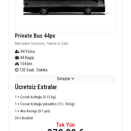
Private Bus 44px
Mercedes Tourismo, Temsa or Safir
44 Yolcu
44 Bagaj
104 km.
120 Saat, Dakika
Detaylar
Ücretsiz Extralar
1 × Çocuk Koltuğu (5-15 kg)
1 × Cocuk Koltuğu yükseltici (15 / 30 kg)
1 × Ana Kucagi (0-1 yas)
20 × Bisiklet
Tek Yön