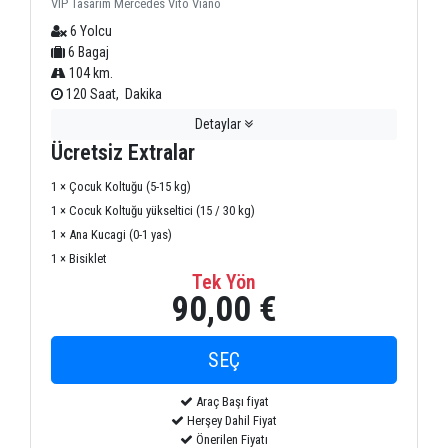
VIP Tasarım Mercedes Vito Viano
6 Yolcu
6 Bagaj
104 km.
120 Saat, Dakika
Detaylar
Ücretsiz Extralar
1 × Çocuk Koltuğu (5-15 kg)
1 × Cocuk Koltuğu yükseltici (15 / 30 kg)
1 × Ana Kucagi (0-1 yas)
1 × Bisiklet
Tek Yön
90,00 €
Araç Başı fiyat
Herşey Dahil Fiyat
Önerilen Fiyatı