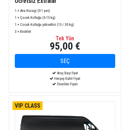
Ücretsiz Extralar
1 × Ana Kucagi (0-1 yas)
1 × Çocuk Koltuğu (5-15 kg)
1 × Cocuk Koltuğu yükseltici (15 / 30 kg)
3 × Bisiklet
Tek Yön
95,00 €
Araç Başı fiyat
Herşey Dahil Fiyat
Önerilen Fiyatı
VIP CLASS